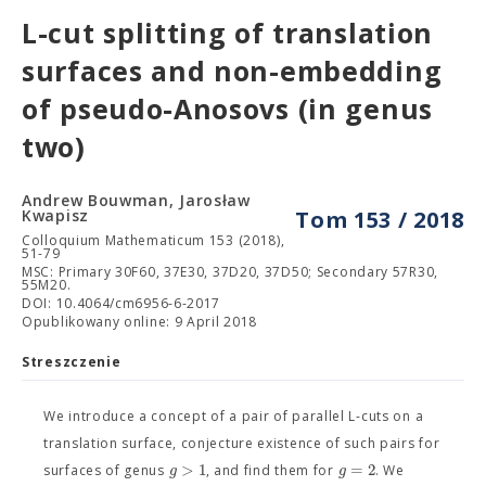
L-cut splitting of translation
surfaces and non-embedding
of pseudo-Anosovs (in genus
two)
Andrew Bouwman, Jarosław
Kwapisz
Tom 153 / 2018
Colloquium Mathematicum 153 (2018),
51-79
MSC: Primary 30F60, 37E30, 37D20, 37D50; Secondary 57R30,
55M20.
DOI: 10.4064/cm6956-6-2017
Opublikowany online: 9 April 2018
Streszczenie
We introduce a concept of a pair of parallel L-cuts on a
translation surface, conjecture existence of such pairs for
>
1
=
2
g
g
surfaces of genus
, and find them for
. We