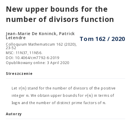
New upper bounds for the
number of divisors function
Jean-Marie De Koninck, Patrick
Letendre
Tom 162 / 2020
Colloquium Mathematicum 162 (2020),
23-52
MSC: 11N37, 11N56.
DOI: 10.4064/cm7792-6-2019
Opublikowany online: 3 April 2020
Streszczenie
(
)
τ
n
Let
stand for the number of divisors of the positive
(
)
n
τ
n
integer
. We obtain upper bounds for
in terms of
log
n
n
and the number of distinct prime factors of
.
Autorzy