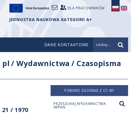
DLA PRACOWNIKÓW
JEDNOSTKA NAUKOWA KATEGORII A+
DANE KONTAKTOWE
szukaj...
/
pl
/
Wydawnictwa
/
Czasopisma
POBIERZ ZGODNIE Z CC-BY
PRZESZUKAJ WYDAWNICTWA
IMPAN
21 / 1970