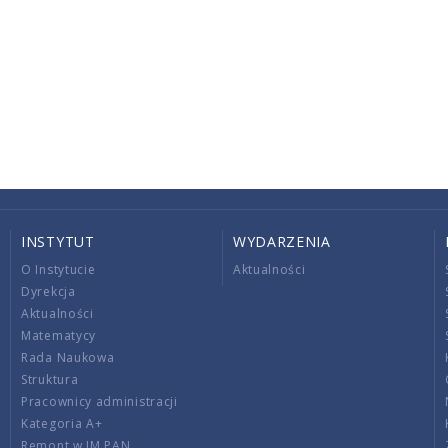
INSTYTUT
WYDARZENIA
O Instytucie
Aktualności
Dyrekcja
Aktualności
Matematycy
Rada Naukowa
Struktura
Pracownicy administracji
Kategoria A+
Remont w IM PAN