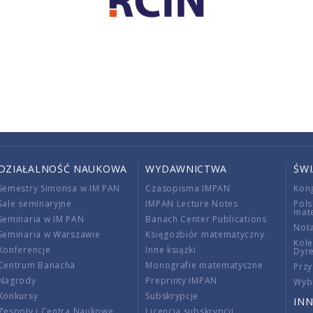
DZIAŁALNOŚĆ NAUKOWA
WYDAWNICTWA
ŚW
Semestry Simonsa w IM PAN
Czasopisma IMPAN
Kon
Sale seminaryjne
IMPAN Lecture Notes
Pols
mat
Seminaria w IM PAN
Banach Center Publications
Nota
Seminaria w Warszawie
Księgozbiór matematyczny
Kole
Konferencje
Inne książki
Dyr
Centrum Banacha
Monografie matematyczne
Przy
Nagrody
Preprinty IMPAN
Wybi
Konkursy
Subskrypcje
INN
Zespoły i Centra Naukowe
Licencja subskrypcji