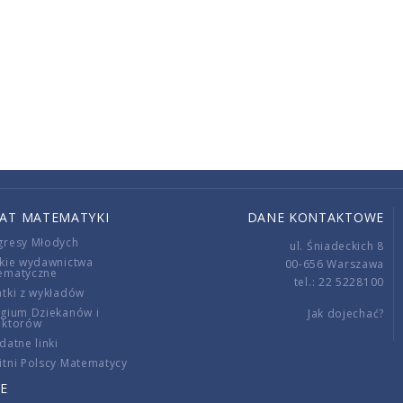
IAT MATEMATYKI
DANE KONTAKTOWE
gresy Młodych
ul. Śniadeckich 8
kie wydawnictwa
00-656 Warszawa
ematyczne
tel.: 22 5228100
tki z wykładów
gium Dziekanów i
Jak dojechać?
ektorów
datne linki
tni Polscy Matematycy
E