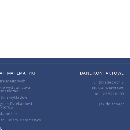
IAT MATEMATYKI
DANE KONTAKTOWE
gresy Młodych
ul. Śniadeckich 8
kie wydawnictwa
00-656 Warszawa
ematyczne
tel.: 22 5228100
tki z wykładów
gium Dziekanów i
Jak dojechać?
ektorów
datne linki
tni Polscy Matematycy
E