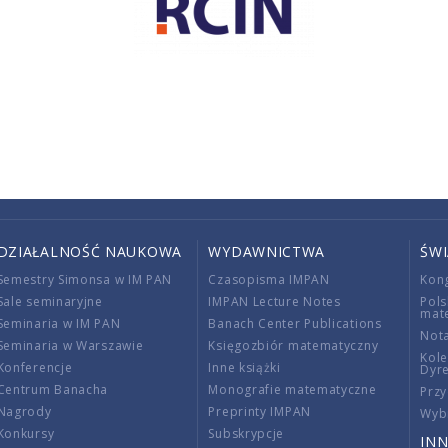
DZIAŁALNOŚĆ NAUKOWA
WYDAWNICTWA
ŚW
Semestry Simonsa w IM PAN
Czasopisma IMPAN
Kon
Sale seminaryjne
IMPAN Lecture Notes
Pols
mat
Seminaria w IM PAN
Banach Center Publications
Nota
Seminaria w Warszawie
Księgozbiór matematyczny
Kole
Konferencje
Inne książki
Dyr
Centrum Banacha
Monografie matematyczne
Przy
Nagrody
Preprinty IMPAN
Wybi
Konkursy
Subskrypcje
INN