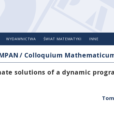
WYDAWNICTWA
ŚWIAT MATEMATYKI
INNE
IMPAN
/
Colloquium Mathematicu
mate solutions of a dynamic prog
Tom 