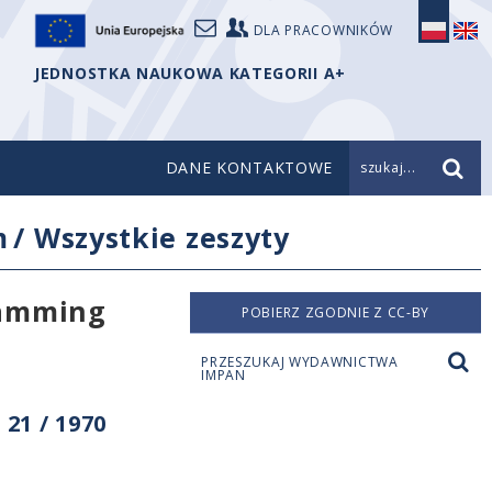
DLA PRACOWNIKÓW
JEDNOSTKA NAUKOWA KATEGORII A+
DANE KONTAKTOWE
szukaj...
m
/
Wszystkie zeszyty
ramming
POBIERZ ZGODNIE Z CC-BY
PRZESZUKAJ WYDAWNICTWA
IMPAN
21 / 1970