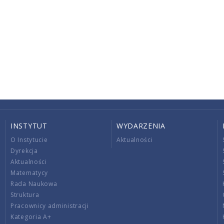
INSTYTUT
WYDARZENIA
O Instytucie
Aktualności
Dyrekcja
Aktualności
Matematycy
Rada Naukowa
Struktura
Pracownicy administracji
Kategoria A+