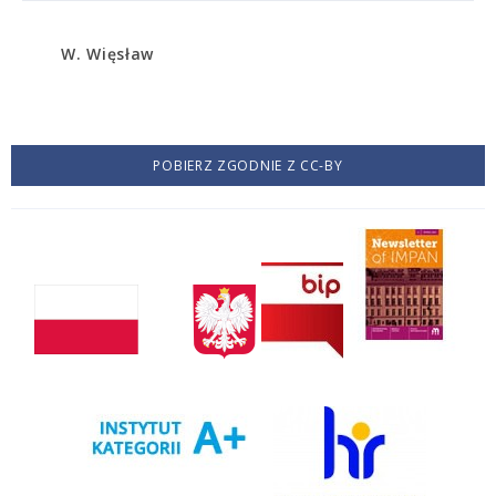
W. Więsław
POBIERZ ZGODNIE Z CC-BY