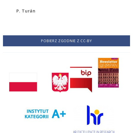
P. Turán
POBIERZ ZGODNIE Z CC-BY