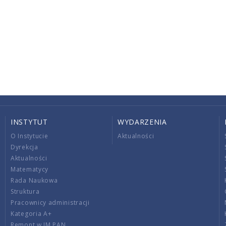
INSTYTUT
WYDARZENIA
O Instytucie
Aktualności
Dyrekcja
Aktualności
Matematycy
Rada Naukowa
Struktura
Pracownicy administracji
Kategoria A+
Remont w IM PAN