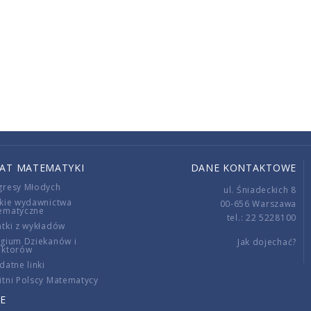
IAT MATEMATYKI
DANE KONTAKTOWE
gresy Młodych
ul. Śniadeckich 8
kie wydawnictwa
00-656 Warszawa
ematyczne
tel.: 22 5228100
tki z wykładów
gium Dziekanów i
Jak dojechać?
ektorów
datne linki
tni Polscy Matematycy
E