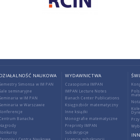
DZIAŁALNOŚĆ NAUKOWA
WYDAWNICTWA
ŚW
Semestry Simonsa w IM PAN
Czasopisma IMPAN
Kon
Sale seminaryjne
IMPAN Lecture Notes
Pols
mat
Seminaria w IM PAN
Banach Center Publications
Nota
Seminaria w Warszawie
Księgozbiór matematyczny
Kole
Konferencje
Inne książki
Dyr
Centrum Banacha
Monografie matematyczne
Przy
Nagrody
Preprinty IMPAN
Wybi
Konkursy
Subskrypcje
INN
Zespoły i Centra Naukowe
Licencja subskrypcji