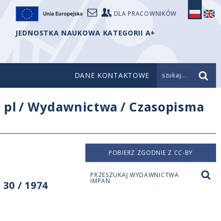
DLA PRACOWNIKÓW
JEDNOSTKA NAUKOWA KATEGORII A+
DANE KONTAKTOWE
szukaj...
/
pl
/
Wydawnictwa
/
Czasopisma
POBIERZ ZGODNIE Z CC-BY
PRZESZUKAJ WYDAWNICTWA
IMPAN
30 / 1974