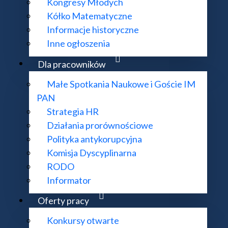
Kongresy Młodych
Kółko Matematyczne
Informacje historyczne
Inne ogłoszenia
Dla pracowników
Małe Spotkania Naukowe i Goście IM
PAN
Strategia HR
Działania prorównościowe
Polityka antykorupcyjna
Komisja Dyscyplinarna
RODO
Informator
społu IM PAN
Oferty pracy
Konkursy otwarte