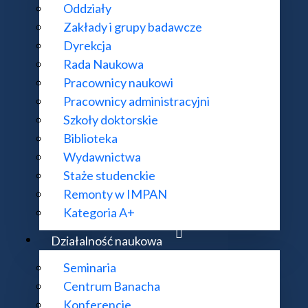
Oddziały
Zakłady i grupy badawcze
Dyrekcja
Rada Naukowa
Pracownicy naukowi
Pracownicy administracyjni
Szkoły doktorskie
Biblioteka
Wydawnictwa
Staże studenckie
Remonty w IMPAN
Kategoria A+
Działalność naukowa
Seminaria
Centrum Banacha
Konferencje