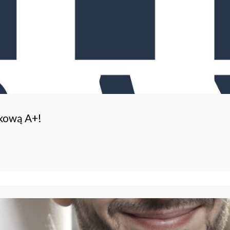
ukową A+!