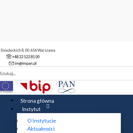
. Śniadeckich 8, 00-656 Warszawa
+48 22 522 81 00
im@impan.pl
aj
atyczny
Strona główna
Instytut
O Instytucie
Aktualności