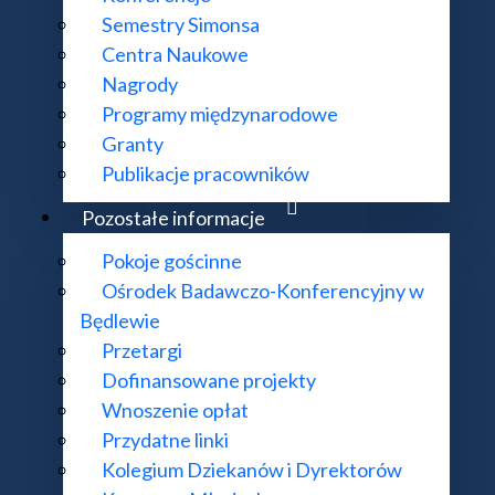
Semestry Simonsa
Centra Naukowe
Nagrody
Programy międzynarodowe
Granty
Publikacje pracowników
Pozostałe informacje
Pokoje gościnne
o-Konferencyjnym w Będlewie wpisane na Polsk
Ośrodek Badawczo-Konferencyjny w
Będlewie
Przetargi
Dofinansowane projekty
Wnoszenie opłat
Przydatne linki
Kolegium Dziekanów i Dyrektorów