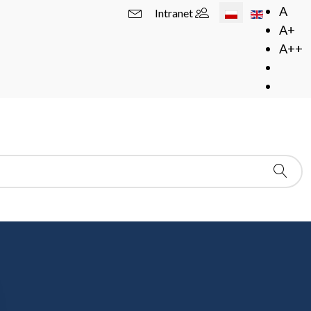
Wybierz swój język
A
Intranet
A+
A++