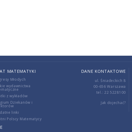
IAT MATEMATYKI
DANE KONTAKTOWE
gresy Młodych
ul. Śniadeckich 8
kie wydawnictwa
00-656 Warszawa
ematyczne
tel.: 22 5228100
tki z wykładów
gium Dziekanów i
Jak dojechać?
ektorów
datne linki
tni Polscy Matematycy
E