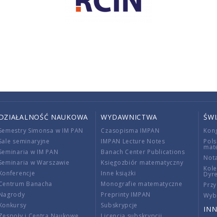
DZIAŁALNOŚĆ NAUKOWA
WYDAWNICTWA
ŚW
Semestry Simonsa w IM PAN
Czasopisma IMPAN
Kon
Sale seminaryjne
IMPAN Lecture Notes
Pols
mat
Seminaria w IM PAN
Banach Center Publications
Nota
Seminaria w Warszawie
Księgozbiór matematyczny
Kole
Konferencje
Inne książki
Dyr
Centrum Banacha
Monografie matematyczne
Przy
Nagrody
Preprinty IMPAN
Wybi
Konkursy
Subskrypcje
INN
Zespoły i Centra Naukowe
Licencja subskrypcji