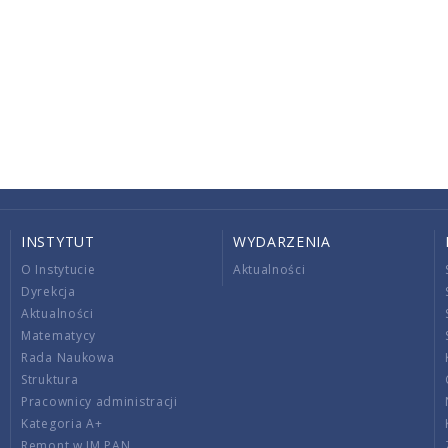
INSTYTUT
WYDARZENIA
O Instytucie
Aktualności
Dyrekcja
Aktualności
Matematycy
Rada Naukowa
Struktura
Pracownicy administracji
Kategoria A+
Remont w IM PAN