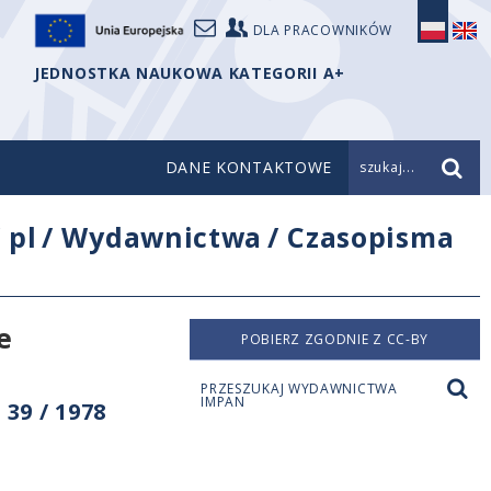
DLA PRACOWNIKÓW
JEDNOSTKA NAUKOWA KATEGORII A+
DANE KONTAKTOWE
szukaj...
/
pl
/
Wydawnictwa
/
Czasopisma
e
POBIERZ ZGODNIE Z CC-BY
PRZESZUKAJ WYDAWNICTWA
IMPAN
39 / 1978