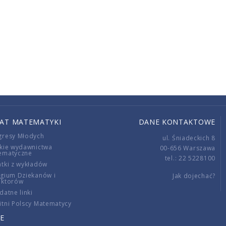
IAT MATEMATYKI
DANE KONTAKTOWE
gresy Młodych
ul. Śniadeckich 8
kie wydawnictwa
00-656 Warszawa
ematyczne
tel.: 22 5228100
tki z wykładów
gium Dziekanów i
Jak dojechać?
ektorów
datne linki
tni Polscy Matematycy
E