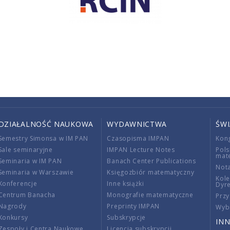
DZIAŁALNOŚĆ NAUKOWA
WYDAWNICTWA
ŚW
Semestry Simonsa w IM PAN
Czasopisma IMPAN
Kon
Sale seminaryjne
IMPAN Lecture Notes
Pols
mat
Seminaria w IM PAN
Banach Center Publications
Nota
Seminaria w Warszawie
Księgozbiór matematyczny
Kole
Konferencje
Inne książki
Dyr
Centrum Banacha
Monografie matematyczne
Przy
Nagrody
Preprinty IMPAN
Wybi
Konkursy
Subskrypcje
INN
Zespoły i Centra Naukowe
Licencja subskrypcji