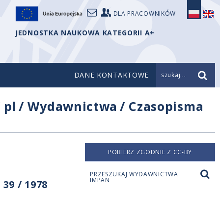
DLA PRACOWNIKÓW
JEDNOSTKA NAUKOWA KATEGORII A+
DANE KONTAKTOWE
szukaj...
/
pl
/
Wydawnictwa
/
Czasopisma
POBIERZ ZGODNIE Z CC-BY
PRZESZUKAJ WYDAWNICTWA
IMPAN
39 / 1978