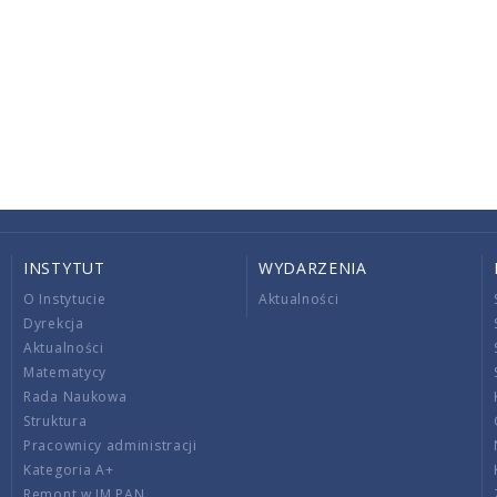
INSTYTUT
WYDARZENIA
O Instytucie
Aktualności
Dyrekcja
Aktualności
Matematycy
Rada Naukowa
Struktura
Pracownicy administracji
Kategoria A+
Remont w IM PAN