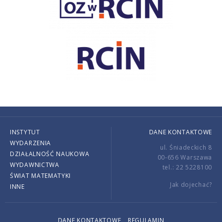
INSTYTUT
DANE KONTAKTOWE
WYDARZENIA
ul. Śniadeckich 8
DZIAŁALNOŚĆ NAUKOWA
00-656 Warszawa
WYDAWNICTWA
tel.: 22 5228100
ŚWIAT MATEMATYKI
Jak dojechać?
INNE
DANE KONTAKTOWE
REGULAMIN