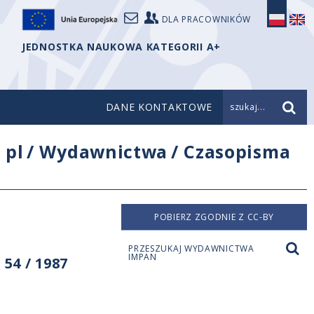
DLA PRACOWNIKÓW
JEDNOSTKA NAUKOWA KATEGORII A+
DANE KONTAKTOWE
szukaj...
/
pl
/
Wydawnictwa
/
Czasopisma
POBIERZ ZGODNIE Z CC-BY
PRZESZUKAJ WYDAWNICTWA
IMPAN
54 / 1987