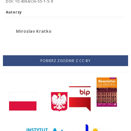
DOI: 10.4064/cm-55-1-5-9
Autorzy
Miroslav Kratko
POBIERZ ZGODNIE Z CC-BY