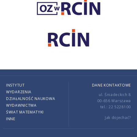
INSTYTUT
DANE KONTAKTOWE
WYDARZENIA
ul. Śniadeckich 8
DZIAŁALNOŚĆ NAUKOWA
00-656 Warszawa
WYDAWNICTWA
tel.: 22 5228100
ŚWIAT MATEMATYKI
Jak dojechać?
INNE