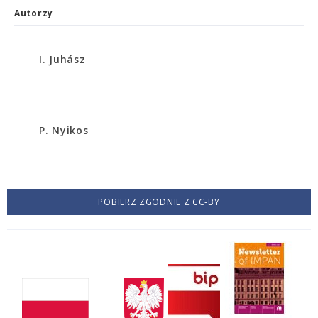
Autorzy
I. Juhász
P. Nyikos
POBIERZ ZGODNIE Z CC-BY