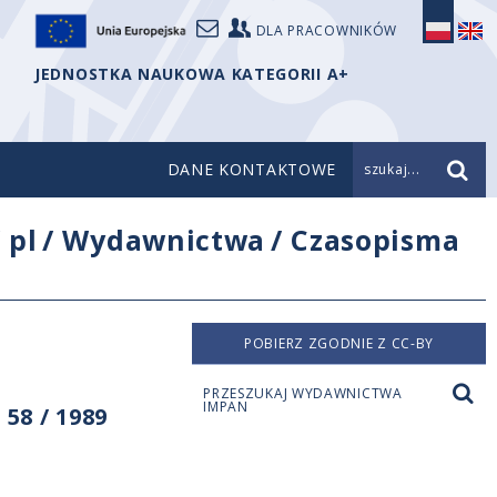
DLA PRACOWNIKÓW
JEDNOSTKA NAUKOWA KATEGORII A+
DANE KONTAKTOWE
szukaj...
/
pl
/
Wydawnictwa
/
Czasopisma
POBIERZ ZGODNIE Z CC-BY
PRZESZUKAJ WYDAWNICTWA
IMPAN
58 / 1989