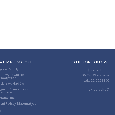
IAT MATEMATYKI
DANE KONTAKTOWE
gresy Młodych
ul. Śniadeckich 8
kie wydawnictwa
00-656 Warszawa
ematyczne
tel.: 22 5228100
tki z wykładów
gium Dziekanów i
Jak dojechać?
ektorów
datne linki
tni Polscy Matematycy
E