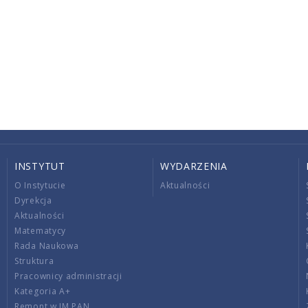
INSTYTUT
WYDARZENIA
O Instytucie
Aktualności
Dyrekcja
Aktualności
Matematycy
Rada Naukowa
Struktura
Pracownicy administracji
Kategoria A+
Remont w IM PAN