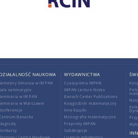
DZIAŁALNOŚĆ NAUKOWA
WYDAWNICTWA
ŚW
Semestry Simonsa w IM PAN
Czasopisma IMPAN
Kon
Sale seminaryjne
IMPAN Lecture Notes
Pols
mat
Seminaria w IM PAN
Banach Center Publications
Nota
Seminaria w Warszawie
Księgozbiór matematyczny
Kole
Konferencje
Inne książki
Dyr
Centrum Banacha
Monografie matematyczne
Przy
Nagrody
Preprinty IMPAN
Wybi
Konkursy
Subskrypcje
INN
Zespoły i Centra Naukowe
Licencja subskrypcji