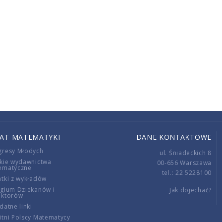
IAT MATEMATYKI
DANE KONTAKTOWE
gresy Młodych
ul. Śniadeckich 8
kie wydawnictwa
00-656 Warszawa
ematyczne
tel.: 22 5228100
tki z wykładów
gium Dziekanów i
Jak dojechać?
ektorów
datne linki
tni Polscy Matematycy