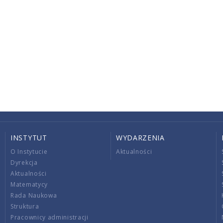
INSTYTUT
WYDARZENIA
O Instytucie
Aktualności
Dyrekcja
Aktualności
Matematycy
Rada Naukowa
Struktura
Pracownicy administracji