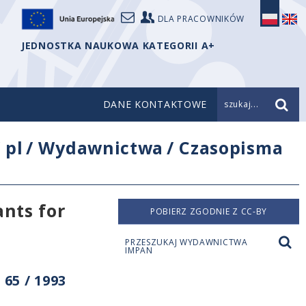
DLA PRACOWNIKÓW
JEDNOSTKA NAUKOWA KATEGORII A+
DANE KONTAKTOWE
szukaj...
/
pl
/
Wydawnictwa
/
Czasopisma
ants for
POBIERZ ZGODNIE Z CC-BY
PRZESZUKAJ WYDAWNICTWA
IMPAN
65 / 1993