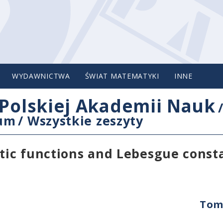
WYDAWNICTWA
ŚWIAT MATEMATYKI
INNE
Polskiej Akademii Nauk
cum
/
Wszystkie zeszyty
stic functions and Lebesgue const
Tom 