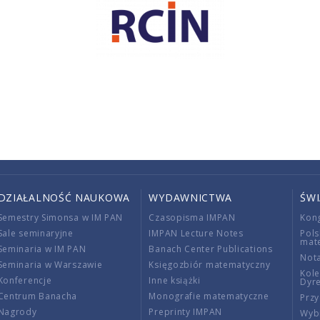
DZIAŁALNOŚĆ NAUKOWA
WYDAWNICTWA
ŚW
Semestry Simonsa w IM PAN
Czasopisma IMPAN
Kon
Sale seminaryjne
IMPAN Lecture Notes
Pols
mat
Seminaria w IM PAN
Banach Center Publications
Nota
Seminaria w Warszawie
Księgozbiór matematyczny
Kole
Konferencje
Inne książki
Dyr
Centrum Banacha
Monografie matematyczne
Przy
Nagrody
Preprinty IMPAN
Wybi