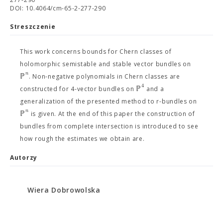
DOI: 10.4064/cm-65-2-277-290
Streszczenie
This work concerns bounds for Chern classes of
holomorphic semistable and stable vector bundles on
n
ℙ
. Non-negative polynomials in Chern classes are
4
ℙ
constructed for 4-vector bundles on
and a
generalization of the presented method to r-bundles on
n
ℙ
is given. At the end of this paper the construction of
bundles from complete intersection is introduced to see
how rough the estimates we obtain are.
Autorzy
Wiera Dobrowolska