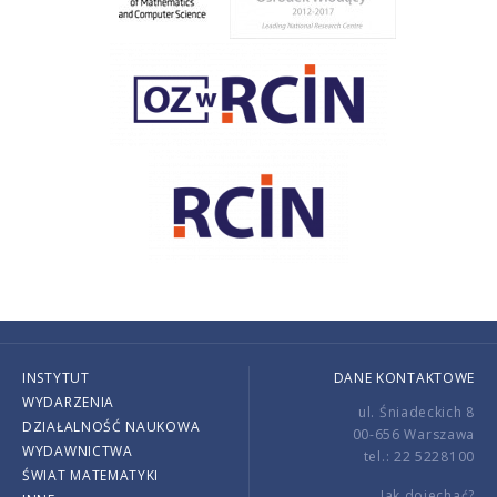
INSTYTUT
DANE KONTAKTOWE
WYDARZENIA
ul. Śniadeckich 8
DZIAŁALNOŚĆ NAUKOWA
00-656 Warszawa
WYDAWNICTWA
tel.: 22 5228100
ŚWIAT MATEMATYKI
Jak dojechać?