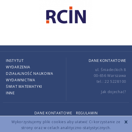
INSTYTUT
DANE KONTAKTOWE
WYDARZENIA
ul. Śniadeckich 8
DZIAŁALNOŚĆ NAUKOWA
00-656 Warszawa
WYDAWNICTWA
tel.: 22 5228100
ŚWIAT MATEMATYKI
Jak dojechać?
INNE
DANE KONTAKTOWE
REGULAMIN
Copyright © 2026 by IMPAN. All rights reserved.
Wykorzystujemy pliki cookies aby ułatwić Ci korzystanie ze
strony oraz w celach analityczno-statystycznych.