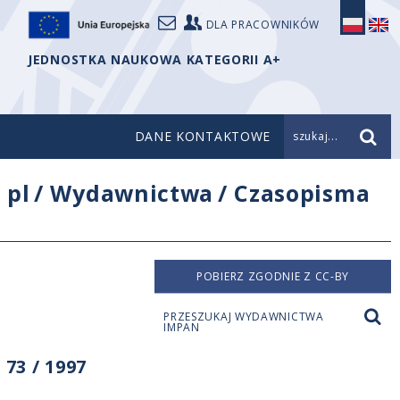
DLA PRACOWNIKÓW
JEDNOSTKA NAUKOWA KATEGORII A+
DANE KONTAKTOWE
szukaj...
/
pl
/
Wydawnictwa
/
Czasopisma
POBIERZ ZGODNIE Z CC-BY
PRZESZUKAJ WYDAWNICTWA
IMPAN
73 / 1997