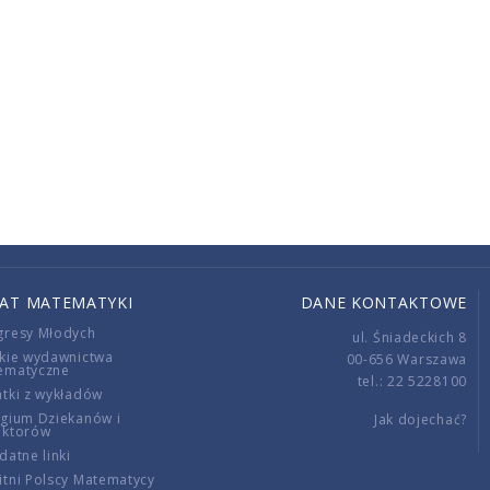
IAT MATEMATYKI
DANE KONTAKTOWE
gresy Młodych
ul. Śniadeckich 8
kie wydawnictwa
00-656 Warszawa
ematyczne
tel.: 22 5228100
tki z wykładów
gium Dziekanów i
Jak dojechać?
ektorów
datne linki
tni Polscy Matematycy