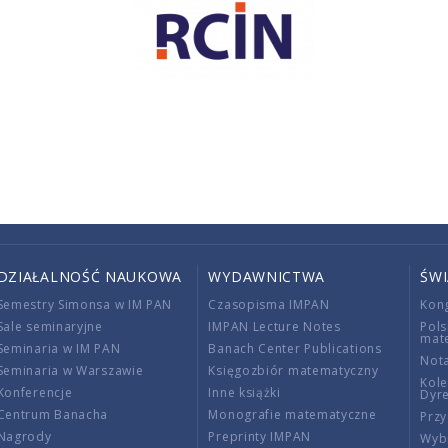
DZIAŁALNOŚĆ NAUKOWA
WYDAWNICTWA
ŚW
Semestry Simonsa w IM PAN
Czasopisma IMPAN
Kon
Sale seminaryjne
IMPAN Lecture Notes
Pols
mat
Seminaria w IM PAN
Banach Center Publications
Nota
Seminaria w Warszawie
Księgozbiór matematyczny
Kole
Konferencje
Inne książki
Dyr
Centrum Banacha
Monografie matematyczne
Przy
Nagrody
Preprinty IMPAN
Wybi