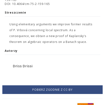
DOI: 10.4064/cm-75-2-159-165
Streszczenie
Using elementary arguments we improve former results
of P. Vrbová concerning local spectrum. As a
consequence, we obtain a new proof of Kaplansky’s
theorem on algebraic operators on a Banach space.
Autorzy
Driss Drissi
POBIERZ ZGODNIE Z CC-BY