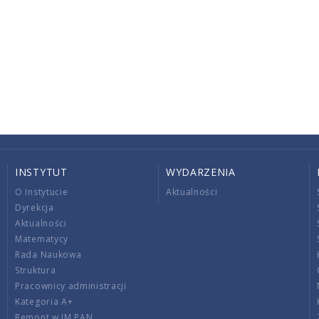
INSTYTUT
WYDARZENIA
O Instytucie
Aktualności
Dyrekcja
Aktualności
Matematycy
Rada Naukowa
Struktura
Pracownicy administracji
Kategoria A+
Remont w IM PAN