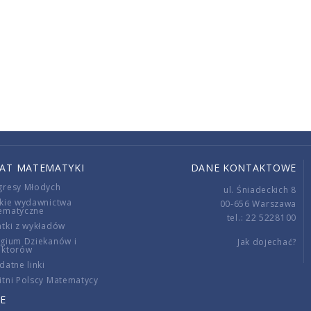
IAT MATEMATYKI
DANE KONTAKTOWE
gresy Młodych
ul. Śniadeckich 8
kie wydawnictwa
00-656 Warszawa
ematyczne
tel.: 22 5228100
tki z wykładów
gium Dziekanów i
Jak dojechać?
ektorów
datne linki
tni Polscy Matematycy
E