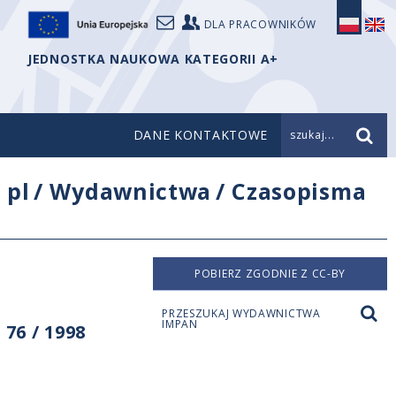
DLA PRACOWNIKÓW
JEDNOSTKA NAUKOWA KATEGORII A+
DANE KONTAKTOWE
szukaj...
/
pl
/
Wydawnictwa
/
Czasopisma
POBIERZ ZGODNIE Z CC-BY
PRZESZUKAJ WYDAWNICTWA
IMPAN
76 / 1998