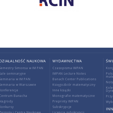
DZIAŁALNOŚĆ NAUKOWA
WYDAWNICTWA
ŚW
Semestry Simonsa w IM PAN
Czasopisma IMPAN
Kon
Sale seminaryjne
IMPAN Lecture Notes
Pols
mat
Seminaria w IM PAN
Banach Center Publications
Nota
Seminaria w Warszawie
Księgozbiór matematyczny
Kole
Konferencje
Inne książki
Dyr
Centrum Banacha
Monografie matematyczne
Przy
Nagrody
Preprinty IMPAN
Wybi
Konkursy
Subskrypcje
INN
Zespoły i Centra Naukowe
Licencja subskrypcji