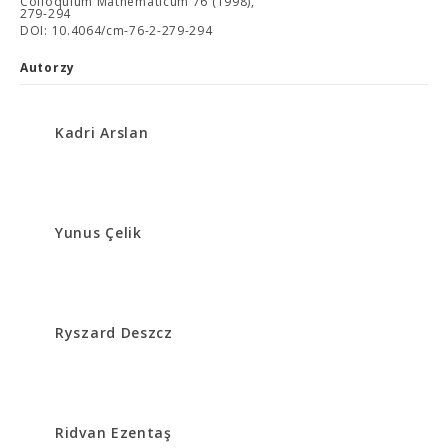
Colloquium Mathematicum 76 (1998),
279-294
DOI: 10.4064/cm-76-2-279-294
Autorzy
Kadri Arslan
Yunus Çelik
Ryszard Deszcz
Ridvan Ezentaş