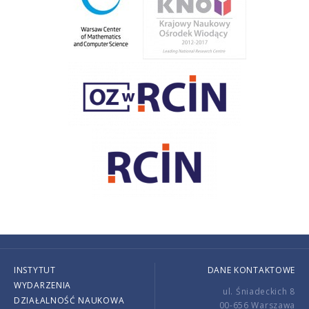
INSTYTUT
DANE KONTAKTOWE
WYDARZENIA
ul. Śniadeckich 8
DZIAŁALNOŚĆ NAUKOWA
00-656 Warszawa