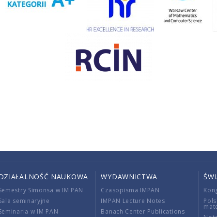
DZIAŁALNOŚĆ NAUKOWA
WYDAWNICTWA
ŚW
Semestry Simonsa w IM PAN
Czasopisma IMPAN
Kon
Sale seminaryjne
IMPAN Lecture Notes
Pols
mat
Seminaria w IM PAN
Banach Center Publications