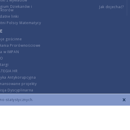
tki z wykładów
gium Dziekanów i
Jak dojechać?
ektorów
datne linki
tni Polscy Matematycy
E
je gościnne
ałania Prorównościowe
ca w IMPAN
DO
targi
ATEGIA HR
tyka Antykorupcyjna
inansowane projekty
sja Dyscyplinarna
rmator
zno-statystycznych.
szenie opłat
DANE KONTAKTOWE
REGULAMIN