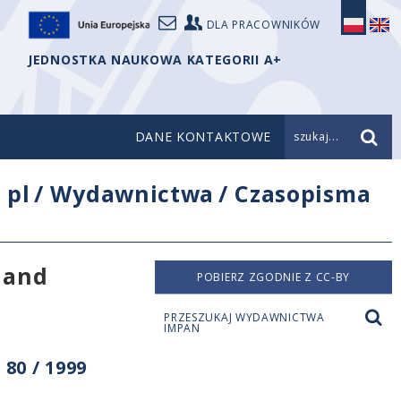
DLA PRACOWNIKÓW
JEDNOSTKA NAUKOWA KATEGORII A+
DANE KONTAKTOWE
szukaj...
/
pl
/
Wydawnictwa
/
Czasopisma
 and
POBIERZ ZGODNIE Z CC-BY
PRZESZUKAJ WYDAWNICTWA
IMPAN
80 / 1999