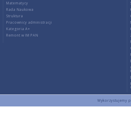
Matematycy
Rada Naukowa
Struktura
Pracownicy administracji
Kategoria A+
Remont w IM PAN
Wykorzystujemy pli
Copyright © 2026 by IMPAN. All rights reserved.