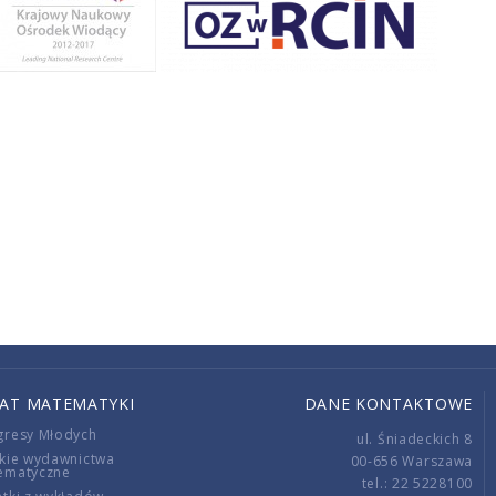
IAT MATEMATYKI
DANE KONTAKTOWE
gresy Młodych
ul. Śniadeckich 8
kie wydawnictwa
00-656 Warszawa
ematyczne
tel.: 22 5228100