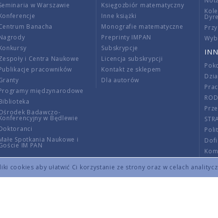
Nota
Seminaria w Warszawie
Księgozbiór matematyczny
Kole
Konferencje
Inne książki
Dyr
Centrum Banacha
Monografie matematyczne
Przy
Nagrody
Preprinty IMPAN
Wybi
Konkursy
Subskrypcje
INN
Zespoły i Centra Naukowe
Licencja subskrypcji
Poko
Publikacje pracowników
Kontakt ze sklepem
Dzi
Granty
Dla autorów
Pra
Programy międzynarodowe
RO
Biblioteka
Prze
Ośrodek Badawczo-
Konferencyjny w Będlewie
STR
Doktoranci
Poli
Małe Spotkania Naukowe i
Dof
Goście IM PAN
Komi
Info
ki cookies aby ułatwić Ci korzystanie ze strony oraz w celach analityc
Wno