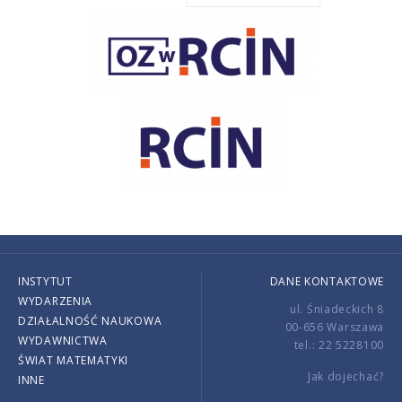
INSTYTUT
DANE KONTAKTOWE
WYDARZENIA
ul. Śniadeckich 8
DZIAŁALNOŚĆ NAUKOWA
00-656 Warszawa
WYDAWNICTWA
tel.: 22 5228100
ŚWIAT MATEMATYKI
Jak dojechać?
INNE