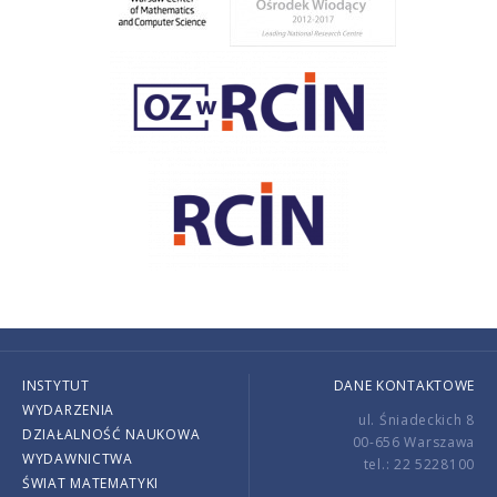
INSTYTUT
DANE KONTAKTOWE
WYDARZENIA
ul. Śniadeckich 8
DZIAŁALNOŚĆ NAUKOWA
00-656 Warszawa
WYDAWNICTWA
tel.: 22 5228100
ŚWIAT MATEMATYKI