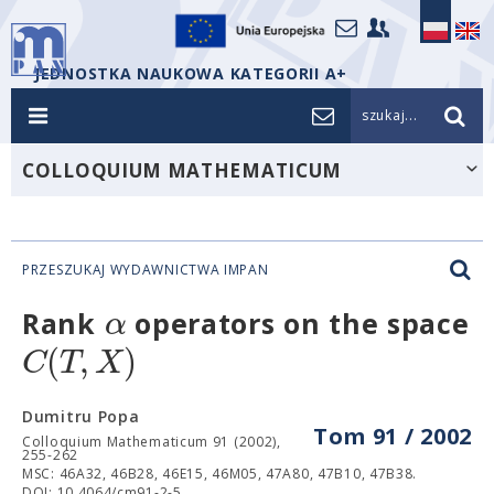
JEDNOSTKA NAUKOWA KATEGORII A+
szukaj...
COLLOQUIUM MATHEMATICUM
PRZESZUKAJ WYDAWNICTWA IMPAN
α
Rank
operators on the space
(
,
)
C
T
X
Dumitru Popa
Tom 91 / 2002
Colloquium Mathematicum 91 (2002),
255-262
MSC: 46A32, 46B28, 46E15, 46M05, 47A80, 47B10, 47B38.
DOI: 10.4064/cm91-2-5