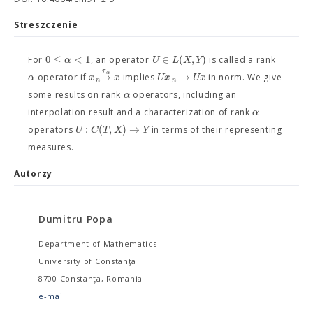
Streszczenie
0
≤
<
1
∈
(
,
)
α
U
L
X
Y
For
, an operator
is called a rank
τ
α
→
→
α
x
x
U
x
U
x
operator if
implies
in norm. We give
n
n
α
some results on rank
operators, including an
α
interpolation result and a characterization of rank
:
(
,
)
→
U
C
T
X
Y
operators
in terms of their representing
measures.
Autorzy
Dumitru Popa
Department of Mathematics
University of Constanţa
8700 Constanţa, Romania
e-mail