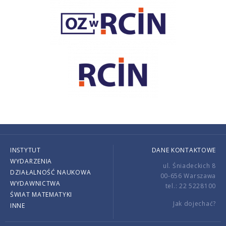
INSTYTUT
DANE KONTAKTOWE
WYDARZENIA
ul. Śniadeckich 8
DZIAŁALNOŚĆ NAUKOWA
00-656 Warszawa
WYDAWNICTWA
tel.: 22 5228100
ŚWIAT MATEMATYKI
Jak dojechać?
INNE