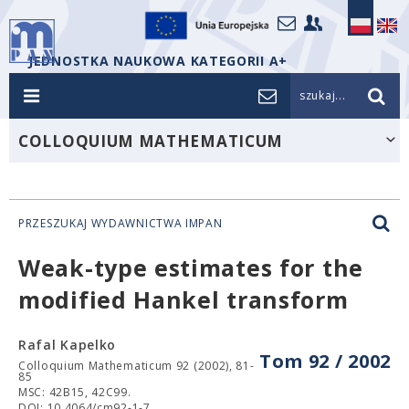
JEDNOSTKA NAUKOWA KATEGORII A+
szukaj...
COLLOQUIUM MATHEMATICUM
PRZESZUKAJ WYDAWNICTWA IMPAN
Weak-type estimates for the
modified Hankel transform
Rafal Kapelko
Tom 92 / 2002
Colloquium Mathematicum 92 (2002), 81-
85
MSC: 42B15, 42C99.
DOI: 10.4064/cm92-1-7