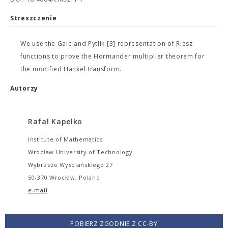
Streszczenie
We use the Galé and Pytlik [3] representation of Riesz
functions to prove the Hörmander multiplier theorem for
the modified Hankel transform.
Autorzy
Rafal Kapelko
Institute of Mathematics
Wrocław University of Technology
Wybrzeże Wyspiańskiego 27
50-370 Wrocław, Poland
e-mail
POBIERZ ZGODNIE Z CC-BY