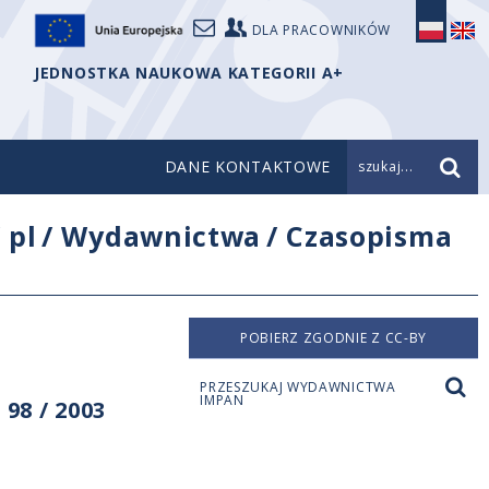
DLA PRACOWNIKÓW
JEDNOSTKA NAUKOWA KATEGORII A+
DANE KONTAKTOWE
szukaj...
/
pl
/
Wydawnictwa
/
Czasopisma
POBIERZ ZGODNIE Z CC-BY
PRZESZUKAJ WYDAWNICTWA
IMPAN
98 / 2003