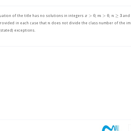
>
0
>
0
≥
3
x
m
n
uation of the title has no solutions in integers
,
,
an
n
provided in each case that
does not divide the class number of the i
(stated) exceptions.