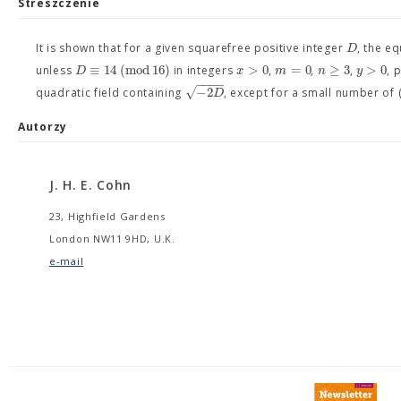
Streszczenie
D
It is shown that for a given squarefree positive integer
, the eq
≡
14
(
m
o
d
16
)
>
0
=
0
≥
3
>
0
D
x
m
n
y
unless
in integers
,
,
,
, 
−
−
−
−
√
−
2
D
quadratic field containing
, except for a small number of 
Autorzy
J. H. E. Cohn
23, Highfield Gardens
London NW11 9HD, U.K.
e-mail