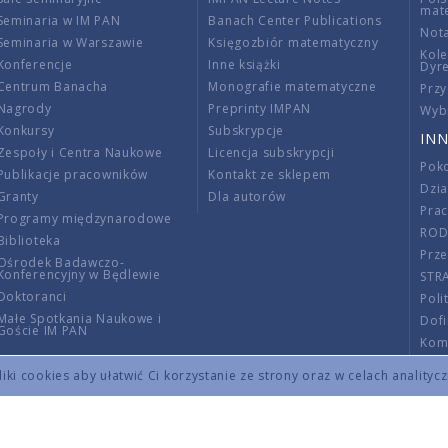
mat
Seminaria w IM PAN
Banach Center Publications
Nota
Seminaria w Warszawie
Księgozbiór matematyczny
Kole
Konferencje
Inne książki
Dyr
Centrum Banacha
Monografie matematyczne
Przy
Nagrody
Preprinty IMPAN
Wybi
Konkursy
Subskrypcje
INN
Zespoły i Centra Naukowe
Licencja subskrypcji
Poko
Publikacje pracowników
Kontakt ze sklepem
Dzi
Granty
Dla autorów
Pra
Programy międzynarodowe
RO
Biblioteka
Prze
Ośrodek Badawczo-
Konferencyjny w Będlewie
STR
Doktoranci
Poli
Małe Spotkania Naukowe i
Dof
Goście IM PAN
Komi
Info
ki cookies aby ułatwić Ci korzystanie ze strony oraz w celach analityc
Wno