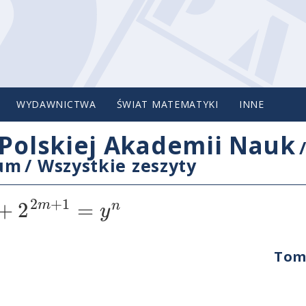
WYDAWNICTWA
ŚWIAT MATEMATYKI
INNE
Polskiej Akademii Nauk
cum
/
Wszystkie zeszyty
2
+
1
+
2
=
m
n
y
Tom 