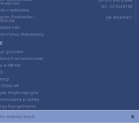
00-656 Warszawa
ematyczne
tel.: 22 5228100
tki z wykładów
gium Dziekanów i
Jak dojechać?
ektorów
datne linki
tni Polscy Matematycy
E
je gościnne
ałania Prorównościowe
ca w IMPAN
DO
targi
ATEGIA HR
tyka Antykorupcyjna
inansowane projekty
sja Dyscyplinarna
rmator
zno-statystycznych.
szenie opłat