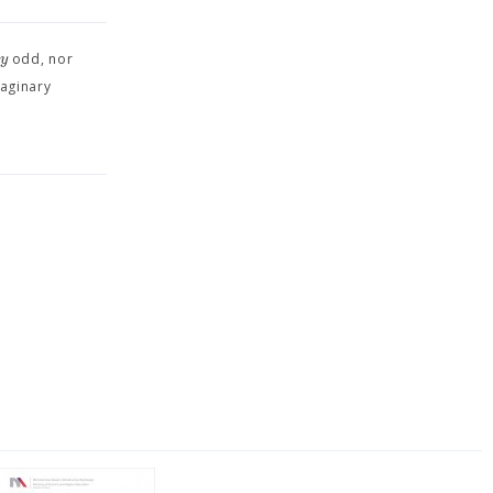
y
d
odd, nor
maginary