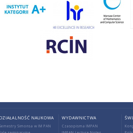
DZIAŁALNOŚĆ NAUKOWA
WYDAWNICTWA
ŚW
Semestry Simonsa w IM PAN
Czasopisma IMPAN
Kon
Sale seminaryjne
IMPAN Lecture Notes
Pols