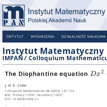
INSTYTUT
WYDARZENIA
DZIAŁALNOŚĆ NAUKOWA
Instytut Matematyczny 
IMPAN
/
Colloquium Mathemati
2
D
x
The Diophantine equation
J. H. E. Cohn
Colloquium Mathematicum 98 (2003), 147-154
MSC: Primary 11D61; Secondary 11B37.
DOI: 10.4064/cm98-2-1