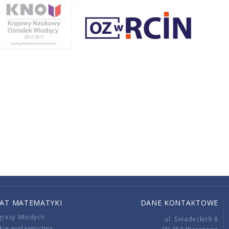
IAT MATEMATYKI
DANE KONTAKTOWE
gresy Młodych
ul. Śniadeckich 8
kie wydawnictwa