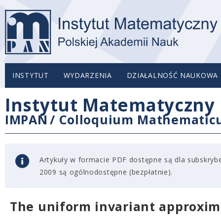
INSTYTUT
WYDARZENIA
DZIAŁALNOŚĆ NAUKOWA
Instytut Matematyczny 
IMPAN
/
Colloquium Mathemati
Artykuły w formacie PDF dostępne są dla subskryben
2009 są ogólnodostępne (bezpłatnie).
The uniform invariant approxim