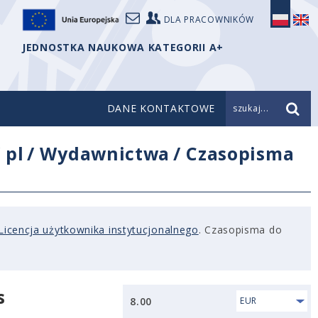
DLA PRACOWNIKÓW
JEDNOSTKA NAUKOWA KATEGORII A+
DANE KONTAKTOWE
szukaj...
/
pl
/
Wydawnictwa
/
Czasopisma
Licencja użytkownika instytucjonalnego
. Czasopisma do
s
8.00
EUR