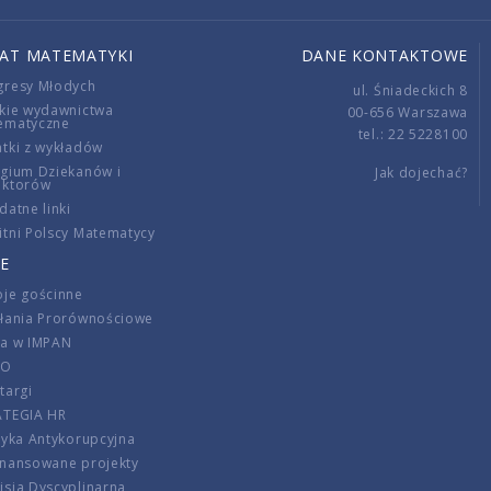
IAT MATEMATYKI
DANE KONTAKTOWE
gresy Młodych
ul. Śniadeckich 8
kie wydawnictwa
00-656 Warszawa
ematyczne
tel.: 22 5228100
tki z wykładów
gium Dziekanów i
Jak dojechać?
ektorów
datne linki
tni Polscy Matematycy
E
je gościnne
ałania Prorównościowe
ca w IMPAN
DO
targi
ATEGIA HR
tyka Antykorupcyjna
inansowane projekty
sja Dyscyplinarna