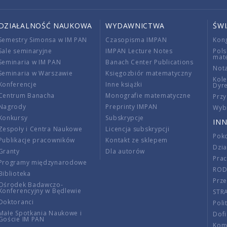
DZIAŁALNOŚĆ NAUKOWA
WYDAWNICTWA
ŚW
Semestry Simonsa w IM PAN
Czasopisma IMPAN
Kon
Sale seminaryjne
IMPAN Lecture Notes
Pols
mat
Seminaria w IM PAN
Banach Center Publications
Nota
Seminaria w Warszawie
Księgozbiór matematyczny
Kole
Konferencje
Inne książki
Dyr
Centrum Banacha
Monografie matematyczne
Przy
Nagrody
Preprinty IMPAN
Wybi
Konkursy
Subskrypcje
INN
Zespoły i Centra Naukowe
Licencja subskrypcji
Poko
Publikacje pracowników
Kontakt ze sklepem
Dzi
Granty
Dla autorów
Pra
Programy międzynarodowe
RO
Biblioteka
Prze
Ośrodek Badawczo-
Konferencyjny w Będlewie
STR
Doktoranci
Poli
Małe Spotkania Naukowe i
Dof
Goście IM PAN
Komi