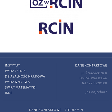
INSTYTUT
DANE KONTAKTOWE
WYDARZENIA
ul. Śniadeckich 8
DZIAŁALNOŚĆ NAUKOWA
00-656 Warszawa
WYDAWNICTWA
tel.: 22 5228100
ŚWIAT MATEMATYKI
Jak dojechać?
INNE
DANE KONTAKTOWE
REGULAMIN