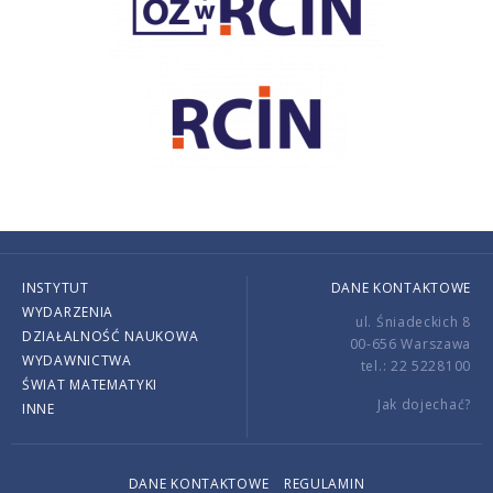
INSTYTUT
DANE KONTAKTOWE
WYDARZENIA
ul. Śniadeckich 8
DZIAŁALNOŚĆ NAUKOWA
00-656 Warszawa
WYDAWNICTWA
tel.: 22 5228100
ŚWIAT MATEMATYKI
Jak dojechać?
INNE
DANE KONTAKTOWE
REGULAMIN