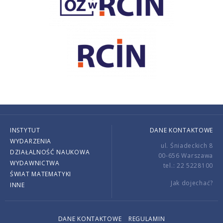
INSTYTUT
DANE KONTAKTOWE
WYDARZENIA
ul. Śniadeckich 8
DZIAŁALNOŚĆ NAUKOWA
00-656 Warszawa
WYDAWNICTWA
tel.: 22 5228100
ŚWIAT MATEMATYKI
Jak dojechać?
INNE
DANE KONTAKTOWE
REGULAMIN