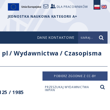
DLA PRACOWNIKÓW
JEDNOSTKA NAUKOWA KATEGORII A+
DANE KONTAKTOWE
szukaj...
/
pl
/
Wydawnictwa
/
Czasopisma
POBIERZ ZGODNIE Z CC-BY
PRZESZUKAJ WYDAWNICTWA
IMPAN
25 / 1985