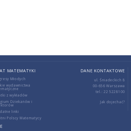
IAT MATEMATYKI
DANE KONTAKTOWE
gresy Młodych
ul. Śniadeckich 8
kie wydawnictwa
00-656 Warszawa
ematyczne
tel.: 22 5228100
tki z wykładów
gium Dziekanów i
Jak dojechać?
ektorów
datne linki
tni Polscy Matematycy
E