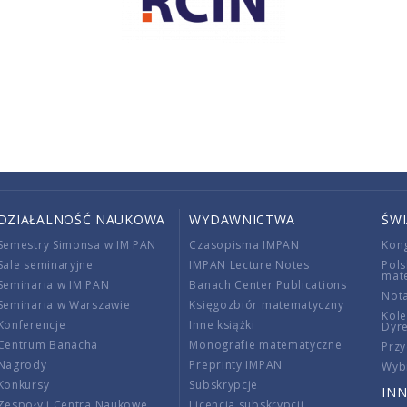
DZIAŁALNOŚĆ NAUKOWA
WYDAWNICTWA
ŚW
Semestry Simonsa w IM PAN
Czasopisma IMPAN
Kon
Sale seminaryjne
IMPAN Lecture Notes
Pols
mat
Seminaria w IM PAN
Banach Center Publications
Nota
Seminaria w Warszawie
Księgozbiór matematyczny
Kole
Konferencje
Inne książki
Dyr
Centrum Banacha
Monografie matematyczne
Przy
Nagrody
Preprinty IMPAN
Wybi
Konkursy
Subskrypcje
INN
Zespoły i Centra Naukowe
Licencja subskrypcji