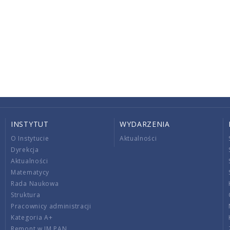
INSTYTUT
WYDARZENIA
O Instytucie
Aktualności
Dyrekcja
Aktualności
Matematycy
Rada Naukowa
Struktura
Pracownicy administracji
Kategoria A+
Remont w IM PAN