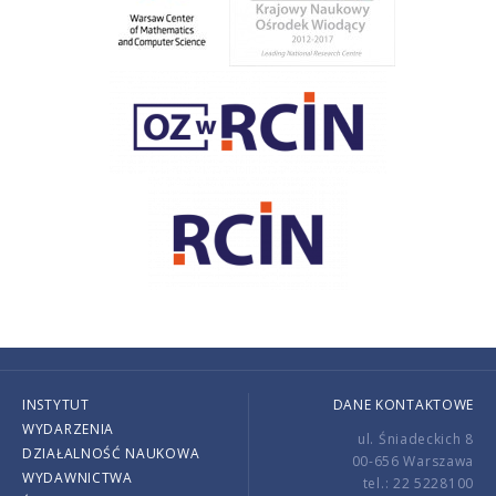
INSTYTUT
DANE KONTAKTOWE
WYDARZENIA
ul. Śniadeckich 8
DZIAŁALNOŚĆ NAUKOWA
00-656 Warszawa
WYDAWNICTWA
tel.: 22 5228100