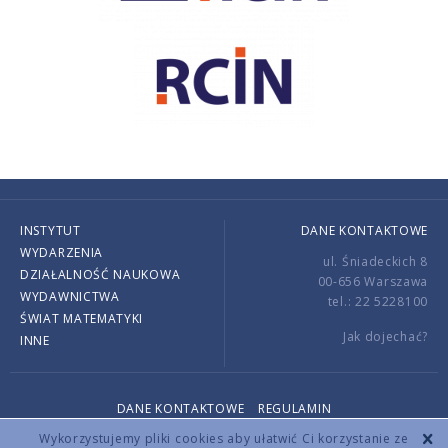
INSTYTUT
DANE KONTAKTOWE
WYDARZENIA
ul. Śniadeckich 8
DZIAŁALNOŚĆ NAUKOWA
00-656 Warszawa
WYDAWNICTWA
tel.: 22 5228100
ŚWIAT MATEMATYKI
Jak dojechać?
INNE
DANE KONTAKTOWE
REGULAMIN
Copyright © 2026 by IMPAN. All rights reserved.
Wykorzystujemy pliki cookies aby ułatwić Ci korzystanie ze