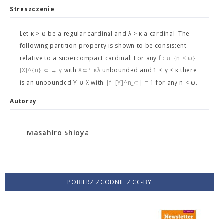
Streszczenie
Let κ > ω be a regular cardinal and λ > κ a cardinal. The
following partition property is shown to be consistent
relative to a supercompact cardinal: For any
f : ∪_{n < ω}
[X]^{n}_⊂ → γ
with
X⊂P_κλ
unbounded and 1 < γ < κ there
is an unbounded Y ∪ X with
|f''[Y]^n_⊂| = 1
for any n < ω.
Autorzy
Masahiro Shioya
POBIERZ ZGODNIE Z CC-BY