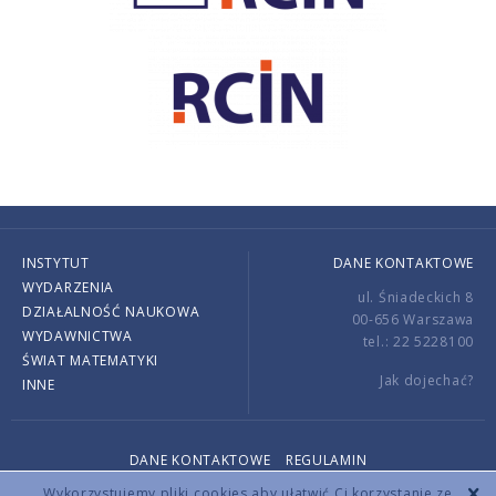
INSTYTUT
DANE KONTAKTOWE
WYDARZENIA
ul. Śniadeckich 8
DZIAŁALNOŚĆ NAUKOWA
00-656 Warszawa
WYDAWNICTWA
tel.: 22 5228100
ŚWIAT MATEMATYKI
Jak dojechać?
INNE
DANE KONTAKTOWE
REGULAMIN
Copyright © 2026 by IMPAN. All rights reserved.
Wykorzystujemy pliki cookies aby ułatwić Ci korzystanie ze