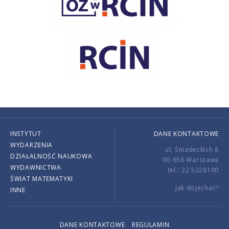
INSTYTUT
DANE KONTAKTOWE
WYDARZENIA
ul. Śniadeckich 8
DZIAŁALNOŚĆ NAUKOWA
00-656 Warszawa
WYDAWNICTWA
tel.: 22 5228100
ŚWIAT MATEMATYKI
Jak dojechać?
INNE
DANE KONTAKTOWE
REGULAMIN