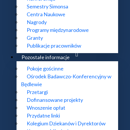
Semestry Simonsa
Centra Naukowe
Nagrody
Programy międzynarodowe
Granty
Publikacje pracowników
Pozostałe informacje
Pokoje gościnne
społu IM PAN
Ośrodek Badawczo-Konferencyjny w
Będlewie
Przetargi
Dofinansowane projekty
Wnoszenie opłat
Przydatne linki
Kolegium Dziekanów i Dyrektorów