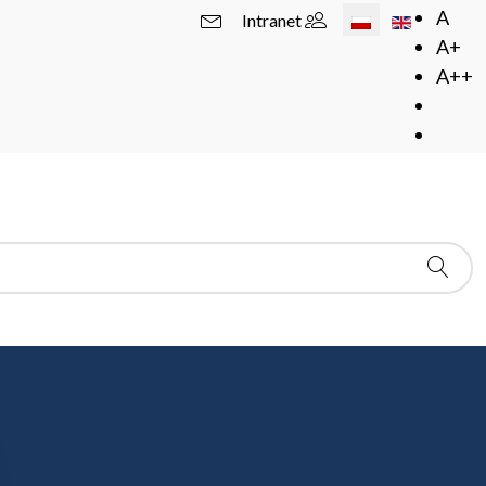
Wybierz swój język
A
Intranet
A+
A++