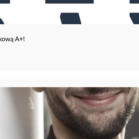
ukową A+!