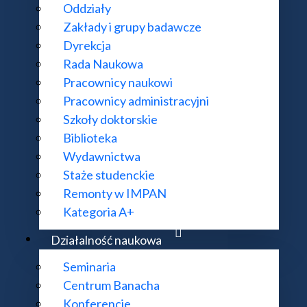
Oddziały
Zakłady i grupy badawcze
Dyrekcja
Rada Naukowa
Pracownicy naukowi
Pracownicy administracyjni
Szkoły doktorskie
Biblioteka
Wydawnictwa
Staże studenckie
Remonty w IMPAN
Kategoria A+
Działalność naukowa
Seminaria
Centrum Banacha
Konferencje