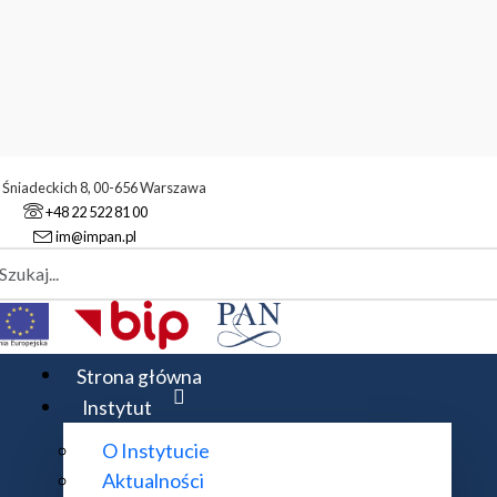
. Śniadeckich 8, 00-656 Warszawa
+48 22 522 81 00
im@impan.pl
aj
atyczny
Strona główna
Instytut
O Instytucie
Aktualności