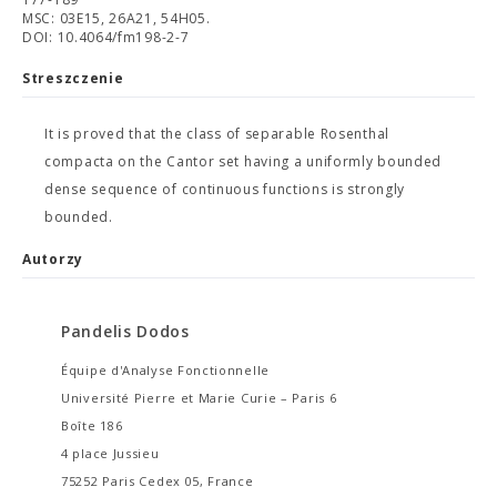
MSC: 03E15, 26A21, 54H05.
DOI: 10.4064/fm198-2-7
Streszczenie
It is proved that the class of separable Rosenthal
compacta on the Cantor set having a uniformly bounded
dense sequence of continuous functions is strongly
bounded.
Autorzy
Pandelis Dodos
Équipe d'Analyse Fonctionnelle
Université Pierre et Marie Curie – Paris 6
Boîte 186
4 place Jussieu
75252 Paris Cedex 05, France