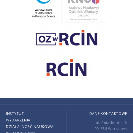
INSTYTUT
DANE KONTAKTOWE
WYDARZENIA
ul. Śniadeckich 8
DZIAŁALNOŚĆ NAUKOWA
00-656 Warszawa