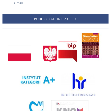
e-mail
POBIERZ ZGODNIE Z CC-BY