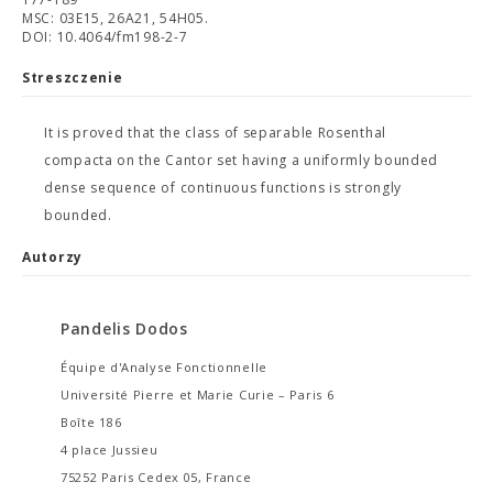
MSC: 03E15, 26A21, 54H05.
DOI: 10.4064/fm198-2-7
Streszczenie
It is proved that the class of separable Rosenthal
compacta on the Cantor set having a uniformly bounded
dense sequence of continuous functions is strongly
bounded.
Autorzy
Pandelis Dodos
Équipe d'Analyse Fonctionnelle
Université Pierre et Marie Curie – Paris 6
Boîte 186
4 place Jussieu
75252 Paris Cedex 05, France