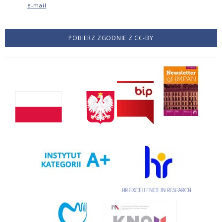
e-mail
POBIERZ ZGODNIE Z CC-BY