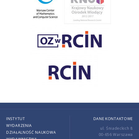
INSTYTUT
DANE KONTAKTOWE
WYDARZENIA
ul. Śniadeckich 8
DZIAŁALNOŚĆ NAUKOWA
00-656 Warszawa