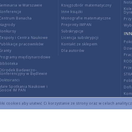
Nota
Seminaria w Warszawie
Księgozbiór matematyczny
Kole
Konferencje
Inne książki
Dyr
Centrum Banacha
Monografie matematyczne
Przy
Nagrody
Preprinty IMPAN
Wybi
Konkursy
Subskrypcje
INN
Zespoły i Centra Naukowe
Licencja subskrypcji
Poko
Publikacje pracowników
Kontakt ze sklepem
Dzi
Granty
Dla autorów
Pra
Programy międzynarodowe
RO
Biblioteka
Prze
Ośrodek Badawczo-
Konferencyjny w Będlewie
STR
Doktoranci
Poli
Małe Spotkania Naukowe i
Dof
Goście IM PAN
Komi
Info
ki cookies aby ułatwić Ci korzystanie ze strony oraz w celach analityc
Wno