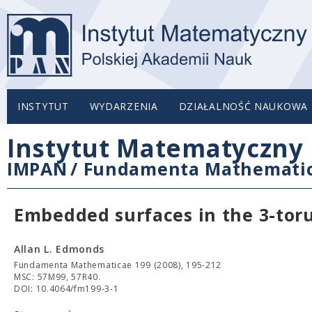
INSTYTUT
WYDARZENIA
DZIAŁALNOŚĆ NAUKOWA
Instytut Matematyczny 
IMPAN
/
Fundamenta Mathemati
Embedded surfaces in the 3-tor
Allan L. Edmonds
Fundamenta Mathematicae 199 (2008), 195-212
MSC: 57M99, 57R40.
DOI: 10.4064/fm199-3-1