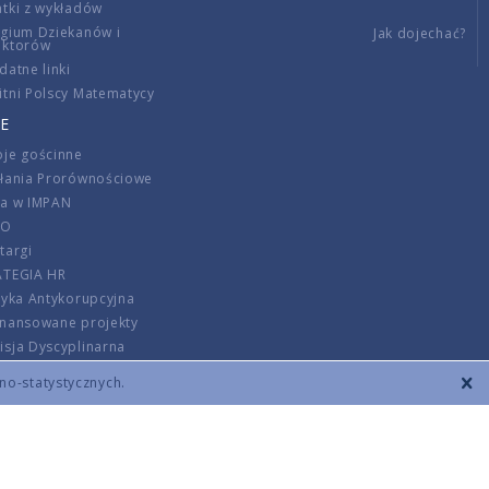
tki z wykładów
gium Dziekanów i
Jak dojechać?
ektorów
datne linki
tni Polscy Matematycy
E
je gościnne
ałania Prorównościowe
ca w IMPAN
DO
targi
ATEGIA HR
tyka Antykorupcyjna
inansowane projekty
sja Dyscyplinarna
rmator
zno-statystycznych.
szenie opłat
DANE KONTAKTOWE
REGULAMIN