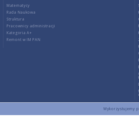
Matematycy
Rada Naukowa
Struktura
Pracownicy administracji
Kategoria A+
Remont w IM PAN
Wykorzystujemy pli
Copyright © 2026 by IMPAN. All rights reserved.