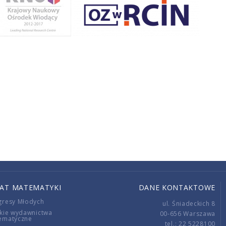
IAT MATEMATYKI
DANE KONTAKTOWE
gresy Młodych
ul. Śniadeckich 8
kie wydawnictwa
00-656 Warszawa
ematyczne
tel.: 22 5228100