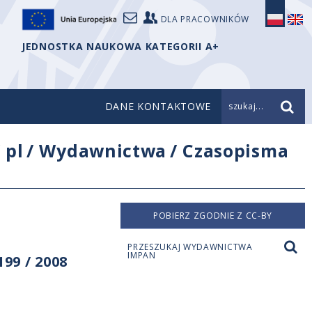
DLA PRACOWNIKÓW
JEDNOSTKA NAUKOWA KATEGORII A+
DANE KONTAKTOWE
szukaj...
/
pl
/
Wydawnictwa
/
Czasopisma
POBIERZ ZGODNIE Z CC-BY
PRZESZUKAJ WYDAWNICTWA
IMPAN
99 / 2008