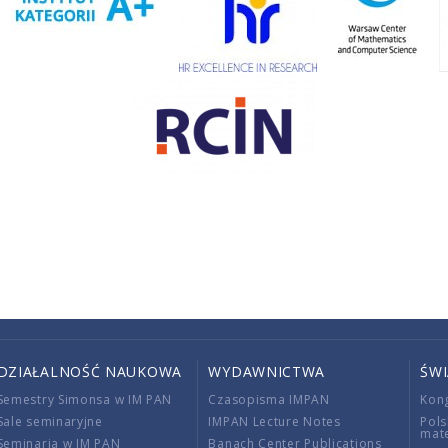
DZIAŁALNOŚĆ NAUKOWA
WYDAWNICTWA
ŚW
Semestry Simonsa w IM PAN
Czasopisma IMPAN
Kon
Sale seminaryjne
IMPAN Lecture Notes
Pols
mat
Seminaria w IM PAN
Banach Center Publications