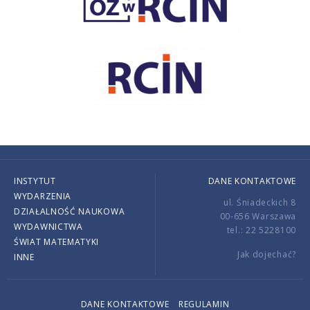
INSTYTUT
DANE KONTAKTOWE
WYDARZENIA
ul. Śniadeckich 8
DZIAŁALNOŚĆ NAUKOWA
00-656 Warszawa
WYDAWNICTWA
tel.: 22 5228100
ŚWIAT MATEMATYKI
Jak dojechać?
INNE
DANE KONTAKTOWE
REGULAMIN