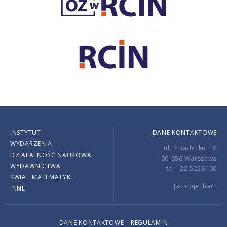
INSTYTUT
DANE KONTAKTOWE
WYDARZENIA
ul. Śniadeckich 8
DZIAŁALNOŚĆ NAUKOWA
00-656 Warszawa
WYDAWNICTWA
tel.: 22 5228100
ŚWIAT MATEMATYKI
Jak dojechać?
INNE
DANE KONTAKTOWE
REGULAMIN