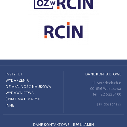
INSTYTUT
DANE KONTAKTOWE
WYDARZENIA
ul. Śniadeckich 8
DZIAŁALNOŚĆ NAUKOWA
00-656 Warszawa
WYDAWNICTWA
tel.: 22 5228100
ŚWIAT MATEMATYKI
Jak dojechać?
INNE
DANE KONTAKTOWE
REGULAMIN