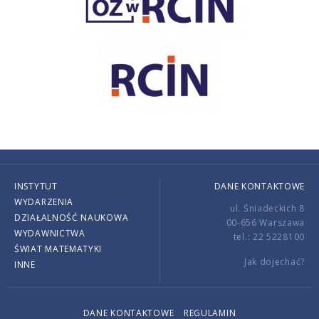
INSTYTUT
DANE KONTAKTOWE
WYDARZENIA
ul. Śniadeckich 8
DZIAŁALNOŚĆ NAUKOWA
00-656 Warszawa
WYDAWNICTWA
tel.: 22 5228100
ŚWIAT MATEMATYKI
Jak dojechać?
INNE
DANE KONTAKTOWE
REGULAMIN