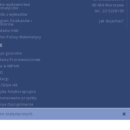
kie wydawnictwa
00-656 Warszawa
ematyczne
tel.: 22 5228100
tki z wykładów
gium Dziekanów i
Jak dojechać?
ektorów
datne linki
tni Polscy Matematycy
E
je gościnne
ałania Prorównościowe
ca w IMPAN
DO
targi
ATEGIA HR
tyka Antykorupcyjna
inansowane projekty
sja Dyscyplinarna
rmator
zno-statystycznych.
szenie opłat