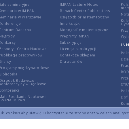
Sale seminaryjne
IMPAN Lecture Notes
Pols
mat
Seminaria w IM PAN
Banach Center Publications
Nota
Seminaria w Warszawie
Księgozbiór matematyczny
Kole
Konferencje
Inne książki
Dyr
Centrum Banacha
Monografie matematyczne
Przy
Nagrody
Preprinty IMPAN
Wybi
Konkursy
Subskrypcje
INN
Zespoły i Centra Naukowe
Licencja subskrypcji
Poko
Publikacje pracowników
Kontakt ze sklepem
Dzi
Granty
Dla autorów
Pra
Programy międzynarodowe
RO
Biblioteka
Prze
Ośrodek Badawczo-
Konferencyjny w Będlewie
STR
Doktoranci
Poli
Małe Spotkania Naukowe i
Dof
Goście IM PAN
Komi
Info
ki cookies aby ułatwić Ci korzystanie ze strony oraz w celach analityc
Wno