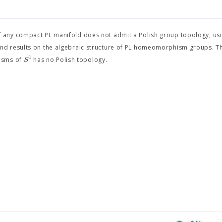
 any compact PL manifold does not admit a Polish group topology, us
nd results on the algebraic structure of PL homeomorphism groups. T
1
S
hisms of
has no Polish topology.