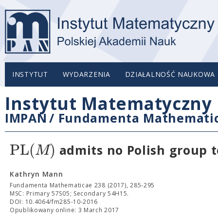
INSTYTUT
WYDARZENIA
DZIAŁALNOŚĆ NAUKOWA
Instytut Matematyczny 
IMPAN
/
Fundamenta Mathemati
PL
(
)
M
admits no Polish group 
Kathryn Mann
Fundamenta Mathematicae 238 (2017), 285-295
MSC: Primary 57S05; Secondary 54H15.
DOI: 10.4064/fm285-10-2016
Opublikowany online: 3 March 2017