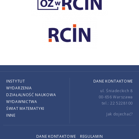
INSTYTUT
DANE KONTAKTOWE
WYDARZENIA
ul. Śniadeckich 8
DZIAŁALNOŚĆ NAUKOWA
00-656 Warszawa
WYDAWNICTWA
tel.: 22 5228100
ŚWIAT MATEMATYKI
Jak dojechać?
INNE
DANE KONTAKTOWE
REGULAMIN