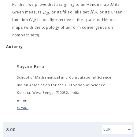
H
Further, we prove that assigning to an Hénon map
its
μ
K
Green measure
, or its filled Julia set
, or its Green
H
H
G
function
is locally injective in the space of Hénon
H
maps (with the topology of uniform convergence on
compact sets).
Autorzy
Sayani Bera
School of Mathematical and Computational Science
Indian Association for the Cultivation of Science
Kolkata, West Bengal 700032, India
e-mail
e-mail
8.00
EUR