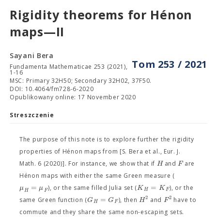
Rigidity theorems for Hénon
maps—II
Sayani Bera
Tom 253 / 2021
Fundamenta Mathematicae 253 (2021),
1-16
MSC: Primary 32H50; Secondary 32H02, 37F50.
DOI: 10.4064/fm728-6-2020
Opublikowany online: 17 November 2020
Streszczenie
The purpose of this note is to explore further the rigidity
properties of Hénon maps from [S. Bera et al., Eur. J.
H
F
Math. 6 (2020)]. For instance, we show that if
and
are
Hénon maps with either the same Green measure (
=
=
μ
μ
K
K
), or the same filled Julia set (
), or the
H
F
H
F
2
2
=
G
G
H
F
same Green function (
), then
and
have to
H
F
commute and they share the same non-escaping sets.