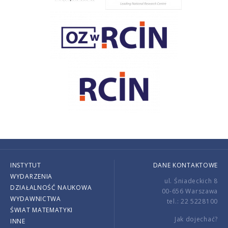
INSTYTUT
DANE KONTAKTOWE
WYDARZENIA
ul. Śniadeckich 8
DZIAŁALNOŚĆ NAUKOWA
00-656 Warszawa
WYDAWNICTWA
tel.: 22 5228100
ŚWIAT MATEMATYKI
Jak dojechać?
INNE