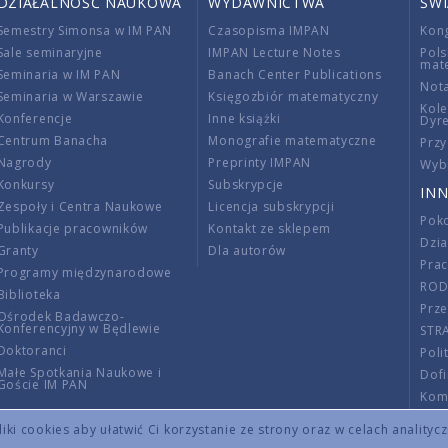
DZIAŁALNOŚĆ NAUKOWA
WYDAWNICTWA
ŚW
Semestry Simonsa w IM PAN
Czasopisma IMPAN
Kon
Sale seminaryjne
IMPAN Lecture Notes
Pols
mat
Seminaria w IM PAN
Banach Center Publications
Nota
Seminaria w Warszawie
Księgozbiór matematyczny
Kole
Konferencje
Inne książki
Dyr
Centrum Banacha
Monografie matematyczne
Przy
Nagrody
Preprinty IMPAN
Wybi
Konkursy
Subskrypcje
INN
Zespoły i Centra Naukowe
Licencja subskrypcji
Poko
Publikacje pracowników
Kontakt ze sklepem
Dzi
Granty
Dla autorów
Pra
Programy międzynarodowe
RO
Biblioteka
Prze
Ośrodek Badawczo-
Konferencyjny w Będlewie
STR
Doktoranci
Poli
Małe Spotkania Naukowe i
Dof
Goście IM PAN
Komi
Info
ki cookies aby ułatwić Ci korzystanie ze strony oraz w celach analityc
Wno