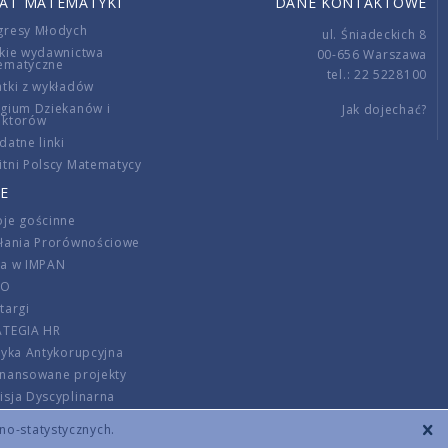
IAT MATEMATYKI
DANE KONTAKTOWE
gresy Młodych
ul. Śniadeckich 8
kie wydawnictwa
00-656 Warszawa
ematyczne
tel.: 22 5228100
tki z wykładów
gium Dziekanów i
Jak dojechać?
ektorów
datne linki
tni Polscy Matematycy
E
je gościnne
ałania Prorównościowe
ca w IMPAN
DO
targi
ATEGIA HR
tyka Antykorupcyjna
inansowane projekty
sja Dyscyplinarna
rmator
zno-statystycznych.
szenie opłat