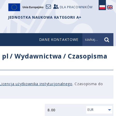
DLA PRACOWNIKÓW
JEDNOSTKA NAUKOWA KATEGORII A+
DANE KONTAKTOWE
szukaj...
/
pl
/
Wydawnictwa
/
Czasopisma
Licencja użytkownika instytucjonalnego
. Czasopisma do
8.00
EUR