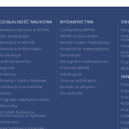
DZIAŁALNOŚĆ NAUKOWA
WYDAWNICTWA
ŚW
Semestry Simonsa w IM PAN
Czasopisma IMPAN
Kon
Sale seminaryjne
IMPAN Lecture Notes
Pols
mat
Seminaria w IM PAN
Banach Center Publications
Nota
Seminaria w Warszawie
Księgozbiór matematyczny
Kole
Konferencje
Inne książki
Dyr
Centrum Banacha
Monografie matematyczne
Przy
Nagrody
Preprinty IMPAN
Wybi
Konkursy
Subskrypcje
INN
Zespoły i Centra Naukowe
Licencja subskrypcji
Poko
Publikacje pracowników
Kontakt ze sklepem
Dzi
Granty
Dla autorów
Pra
Programy międzynarodowe
RO
Biblioteka
Prze
Ośrodek Badawczo-
Konferencyjny w Będlewie
STR
Doktoranci
Poli
Małe Spotkania Naukowe i
Dof