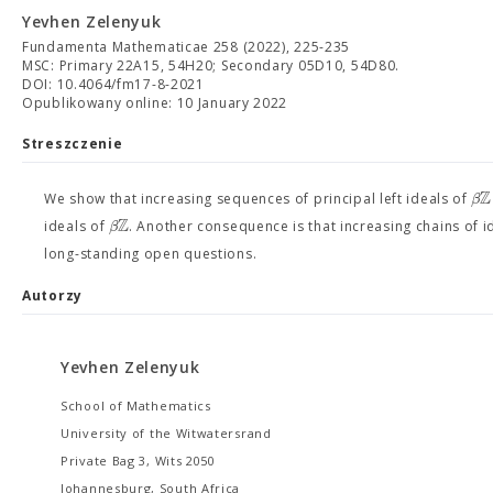
Yevhen Zelenyuk
Fundamenta Mathematicae 258 (2022), 225-235
MSC: Primary 22A15, 54H20; Secondary 05D10, 54D80.
DOI: 10.4064/fm17-8-2021
Opublikowany online: 10 January 2022
Streszczenie
Z
β
We show that increasing sequences of principal left ideals of
Z
β
ideals of
. Another consequence is that increasing chains of 
long-standing open questions.
Autorzy
Yevhen Zelenyuk
School of Mathematics
University of the Witwatersrand
Private Bag 3, Wits 2050
Johannesburg, South Africa