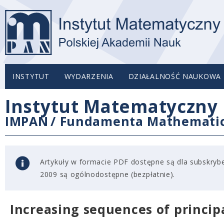
INSTYTUT
WYDARZENIA
DZIAŁALNOŚĆ NAUKOWA
Instytut Matematyczny 
IMPAN
/
Fundamenta Mathemati
Artykuły w formacie PDF dostępne są dla subskryben
2009 są ogólnodostępne (bezpłatnie).
Increasing sequences of principa