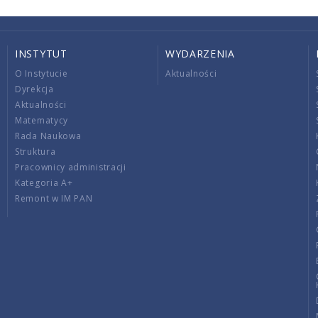
INSTYTUT
WYDARZENIA
O Instytucie
Aktualności
Dyrekcja
Aktualności
Matematycy
Rada Naukowa
Struktura
Pracownicy administracji
Kategoria A+
Remont w IM PAN