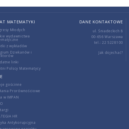
IAT MATEMATYKI
DANE KONTAKTOWE
gresy Młodych
ul. Śniadeckich 8
kie wydawnictwa
00-656 Warszawa
ematyczne
tel.: 22 5228100
tki z wykładów
gium Dziekanów i
Jak dojechać?
ektorów
datne linki
tni Polscy Matematycy
E
je gościnne
ałania Prorównościowe
ca w IMPAN
DO
targi
ATEGIA HR
tyka Antykorupcyjna
inansowane projekty