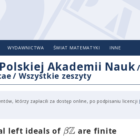
WYDAWNICTWA
ŚWIAT MATEMATYKI
INNE
Polskiej Akademii Nauk
cae
/
Wszystkie zeszyty
tów, którzy zapłacili za dostęp online, po podpisaniu licencji
Z
β
l left ideals of
are finite