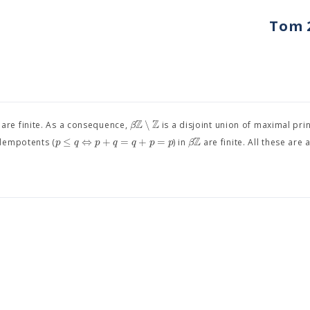
Tom 2
Z
Z
∖
β
are finite. As a consequence,
is a disjoint union of maximal prin
Z
≤
⇔
+
=
+
=
p
q
p
q
q
p
p
β
idempotents (
) in
are finite. All these are